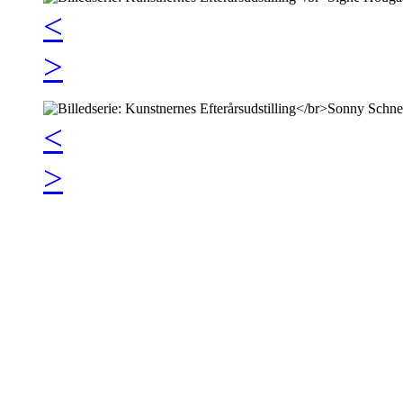
<
>
<
>