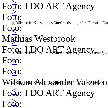
<
Foto: I DO ART Agency
>
Foto:
Foto:
<
Mathias Westbrook
>
Foto: I DO ART Agency
Foto:
<
Foto:
>
William Alexander Valentin
<
Foto: I DO ART Agency
>
Foto: