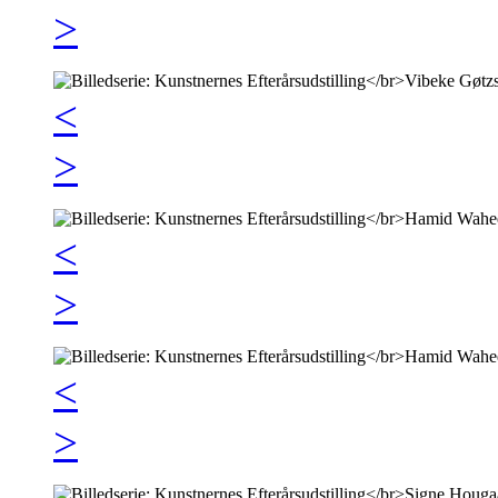
>
<
>
<
>
<
>