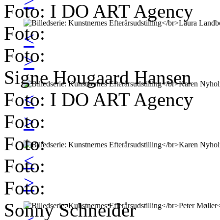
Foto: I DO ART Agency
Foto:
<
Foto:
>
Signe Hougaard Hansen
Foto: I DO ART Agency
<
Foto:
>
Foto:
<
Foto:
>
Foto:
Sonny Schneider