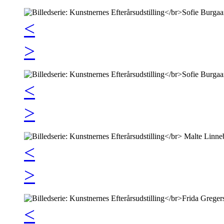
<
>
<
>
<
>
<