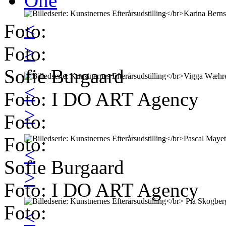
One
<
Foto:
>
Foto:
Sofie Burgaard
<
Foto: I DO ART Agency
>
Foto:
Foto:
<
Sofie Burgaard
>
Foto: I DO ART Agency
Foto:
<