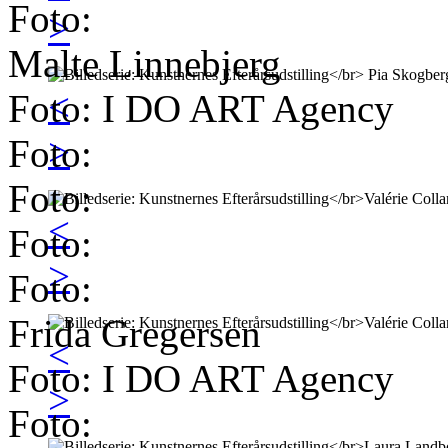
Foto:
>
Malte Linnebjerg
<
Foto: I DO ART Agency
>
Foto:
Foto:
<
Foto:
>
Foto:
Frida Gregersen
<
Foto: I DO ART Agency
>
Foto: