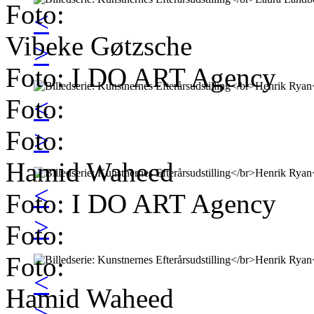
Foto:
<
Vibeke Gøtzsche
>
Foto: I DO ART Agency
<
Foto:
>
Foto:
Hamid Waheed
<
Foto: I DO ART Agency
>
Foto:
Foto:
<
Hamid Waheed
>