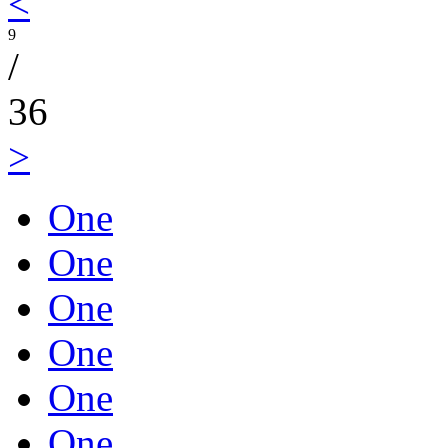
<
9
/
36
>
One
One
One
One
One
One