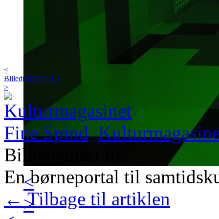
<
Billedtekster her ↓
>
Kulturmagasine
Billedgalleri til:
En børneportal til samtidsk
<
← Tilbage til artiklen
>