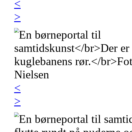
<
>
<
>