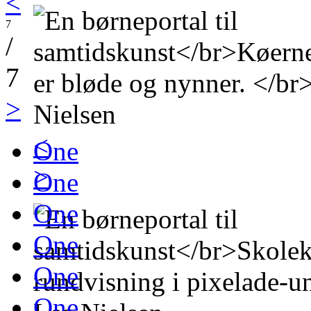
<
7
/
7
>
<
One
>
One
One
One
One
One