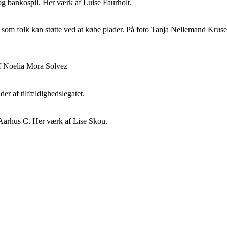
 og bankospil. Her værk af Luise Faurholt.
, som folk kan støtte ved at købe plader. På foto Tanja Nellemand Kruse
af Noelia Mora Solvez
er af tilfældighedslegatet.
 Aarhus C. Her værk af Lise Skou.