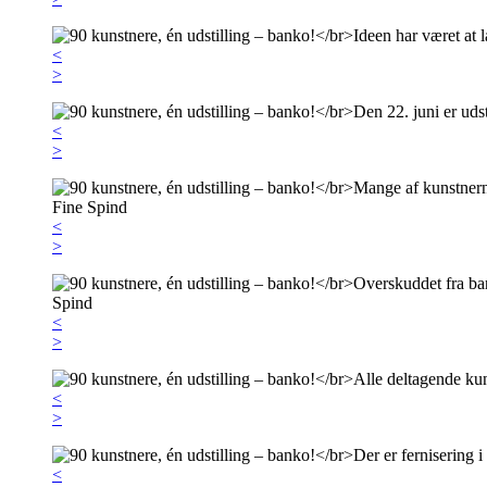
<
>
<
>
<
>
<
>
<
>
<