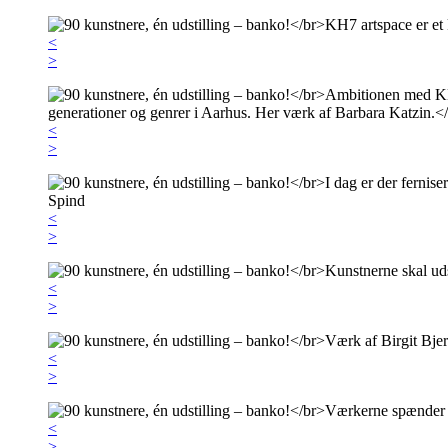
<
>
<
>
<
>
<
>
<
>
<
>