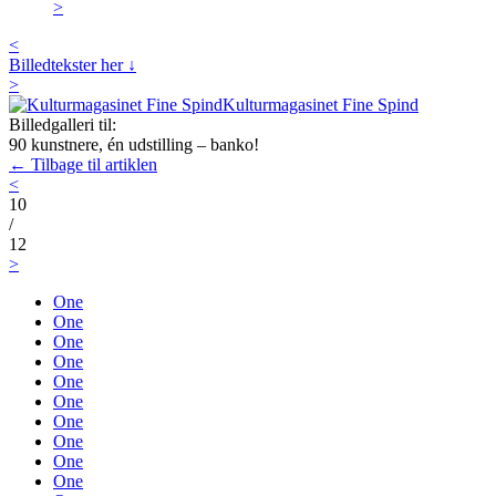
>
<
Billedtekster her ↓
>
Kulturmagasinet Fine Spind
Billedgalleri til:
90 kunstnere, én udstilling – banko!
← Tilbage til artiklen
<
10
/
12
>
One
One
One
One
One
One
One
One
One
One