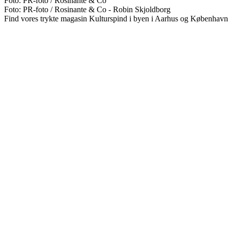
Foto: PR-foto / Rosinante & Co
Foto: PR-foto / Rosinante & Co - Robin Skjoldborg
Find vores trykte magasin Kulturspind i byen i Aarhus og København