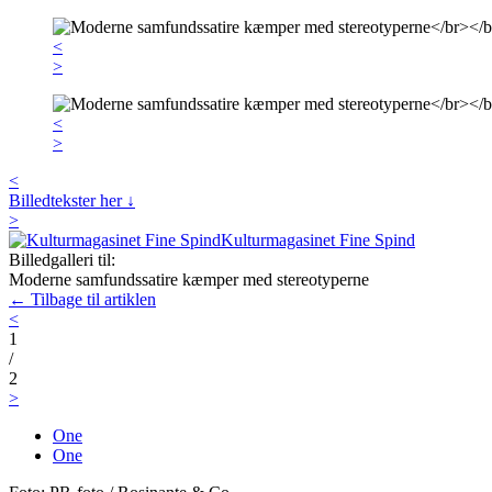
<
>
<
>
<
Billedtekster her ↓
>
Kulturmagasinet Fine Spind
Billedgalleri til:
Moderne samfundssatire kæmper med stereotyperne
← Tilbage til artiklen
<
1
/
2
>
One
One