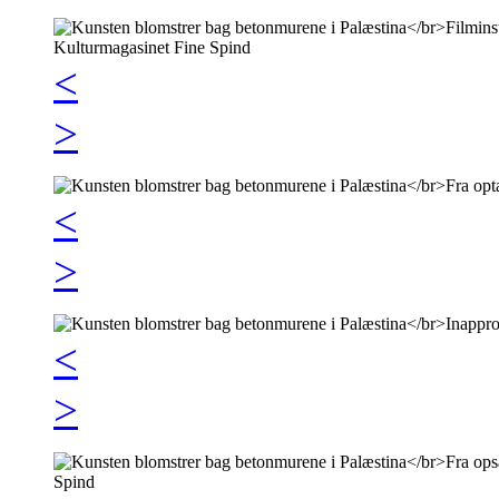
<
>
<
>
<
>