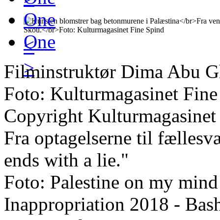
One
One
<
>
Filminstruktør Dima Abu G
Foto: Kulturmagasinet Fine
Copyright Kulturmagasinet
Fra optagelserne til fællesv
ends with a lie."
Foto: Palestine on my mind
Inappropriation 2018 - Bas