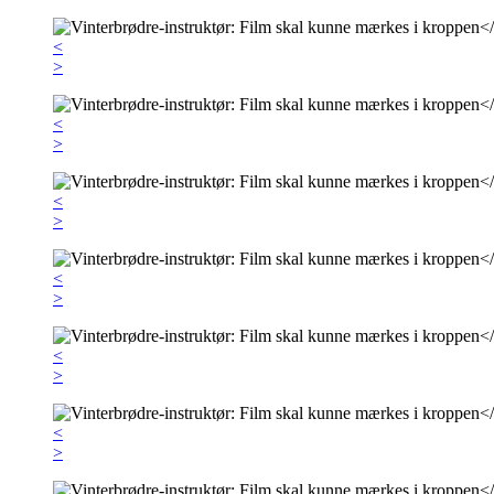
<
>
<
>
<
>
<
>
<
>
<
>