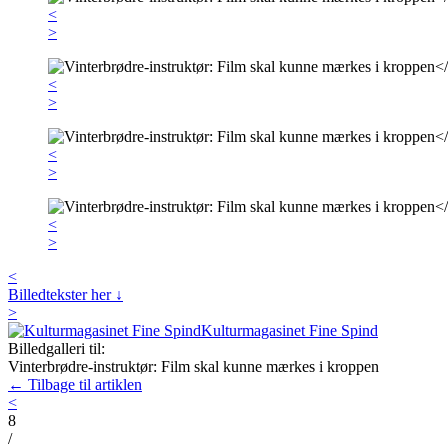
<
>
<
>
<
>
<
>
<
Billedtekster her ↓
>
Kulturmagasinet Fine Spind
Billedgalleri til:
Vinterbrødre-instruktør: Film skal kunne mærkes i kroppen
← Tilbage til artiklen
<
8
/