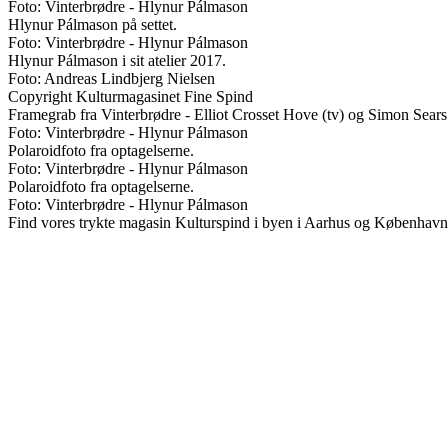
Foto: Vinterbrødre - Hlynur Pálmason
Hlynur Pálmason på settet.
Foto: Vinterbrødre - Hlynur Pálmason
Hlynur Pálmason i sit atelier 2017.
Foto: Andreas Lindbjerg Nielsen
Copyright Kulturmagasinet Fine Spind
Framegrab fra Vinterbrødre - Elliot Crosset Hove (tv) og Simon Sears 
Foto: Vinterbrødre - Hlynur Pálmason
Polaroidfoto fra optagelserne.
Foto: Vinterbrødre - Hlynur Pálmason
Polaroidfoto fra optagelserne.
Foto: Vinterbrødre - Hlynur Pálmason
Find vores trykte magasin Kulturspind i byen i Aarhus og København