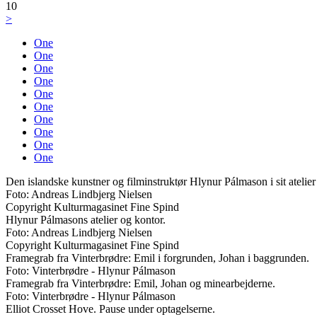
10
>
One
One
One
One
One
One
One
One
One
One
Den islandske kunstner og filminstruktør Hlynur Pálmason i sit atelie
Foto: Andreas Lindbjerg Nielsen
Copyright Kulturmagasinet Fine Spind
Hlynur Pálmasons atelier og kontor.
Foto: Andreas Lindbjerg Nielsen
Copyright Kulturmagasinet Fine Spind
Framegrab fra Vinterbrødre: Emil i forgrunden, Johan i baggrunden.
Foto: Vinterbrødre - Hlynur Pálmason
Framegrab fra Vinterbrødre: Emil, Johan og minearbejderne.
Foto: Vinterbrødre - Hlynur Pálmason
Elliot Crosset Hove. Pause under optagelserne.