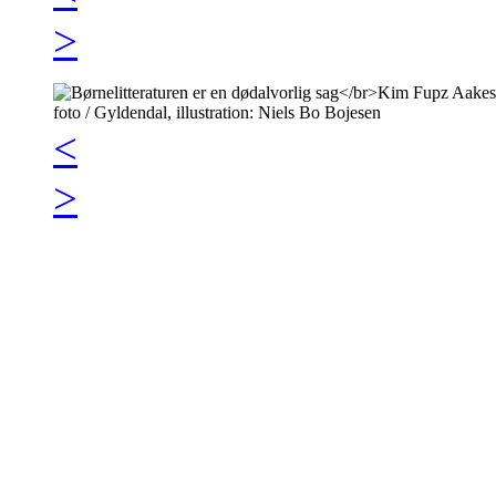
>
<
>