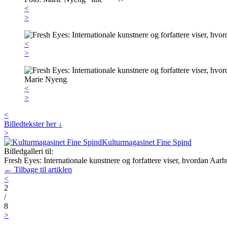
<
>
<
>
<
>
<
Billedtekster her ↓
>
Kulturmagasinet Fine Spind
Billedgalleri til:
Fresh Eyes: Internationale kunstnere og forfattere viser, hvordan Aar
← Tilbage til artiklen
<
2
/
8
>