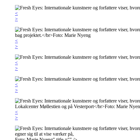
<
>
<
>
<
>
<
>
<
>
Foto: Marie Nyeng" title ="" />