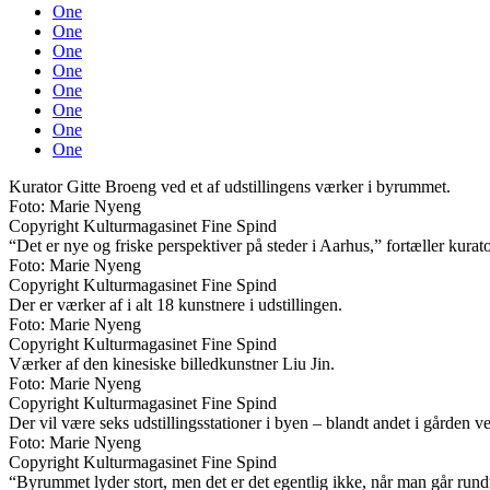
One
One
One
One
One
One
One
One
Kurator Gitte Broeng ved et af udstillingens værker i byrummet.
Foto: Marie Nyeng
Copyright Kulturmagasinet Fine Spind
“Det er nye og friske perspektiver på steder i Aarhus,” fortæller kura
Foto: Marie Nyeng
Copyright Kulturmagasinet Fine Spind
Der er værker af i alt 18 kunstnere i udstillingen.
Foto: Marie Nyeng
Copyright Kulturmagasinet Fine Spind
Værker af den kinesiske billedkunstner Liu Jin.
Foto: Marie Nyeng
Copyright Kulturmagasinet Fine Spind
Der vil være seks udstillingsstationer i byen – blandt andet i gården
Foto: Marie Nyeng
Copyright Kulturmagasinet Fine Spind
“Byrummet lyder stort, men det er det egentlig ikke, når man går rundt 