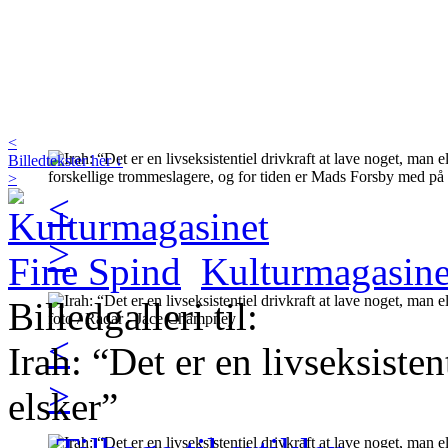
<
Billedtekster her ↓
>
<
>
Kulturmagasine
Billedgalleri til:
<
Irah: “Det er en livseksisten
>
elsker”