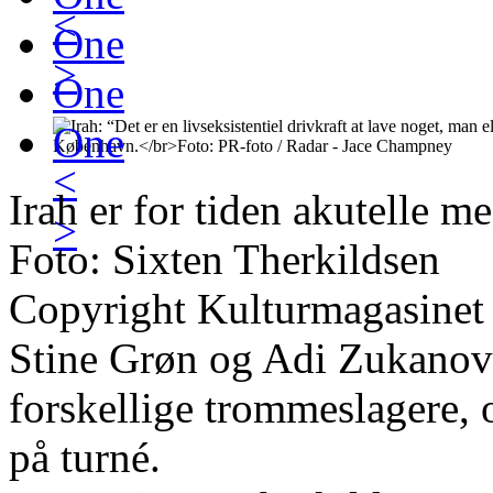
<
One
>
One
One
<
Irah er for tiden akutelle 
>
Foto: Sixten Therkildsen
Copyright Kulturmagasinet
Stine Grøn og Adi Zukanovi
forskellige trommeslagere,
på turné.