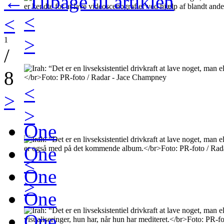
← Tilbage til artiklen
<
<
>
1
/
8
<
>
>
One
One
<
One
>
One
One