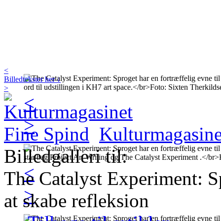
<
Billedtekster her ↓
>
<
>
Kulturmagasine
Billedgalleri til:
<
The Catalyst Experiment: Sp
>
at skabe refleksion