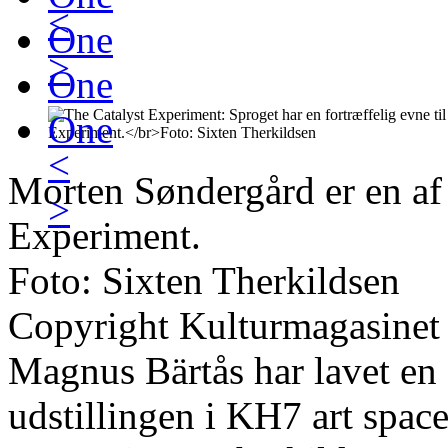
<
One
>
One
One
<
Morten Søndergård er en af 
>
Experiment.
Foto: Sixten Therkildsen
Copyright Kulturmagasinet
Magnus Bärtås har lavet en 
udstillingen i KH7 art space