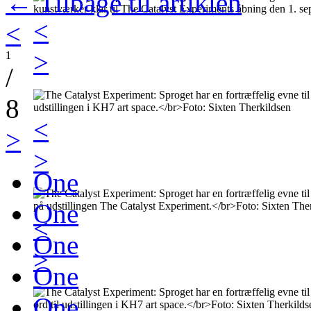
← Tilbage til artiklen
<
<
>
1
/
8
<
>
>
One
One
<
One
>
One
One