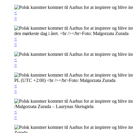
<
>
<
>
<
>
<
>
<
>