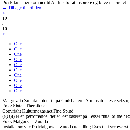
Polsk kunstner kommer til Aarhus for at inspirere og blive inspireret
← Tilbage til artiklen
<
10
/
10
>
One
One
One
One
One
One
One
One
One
One
Malgorzata Zurada holder til på Godsbanen i Aarhus de næste seks ug
Foto: Sixten Therkildsen
Copyright Kulturmagasinet Fine Spind
(((O))) er en perfomance, der er løst baseret på Lesser ritual of the
Foto: Malgorzata Zurada
Installationsvue fra Malgorzata Zurada udstilling Eyes that see everyt