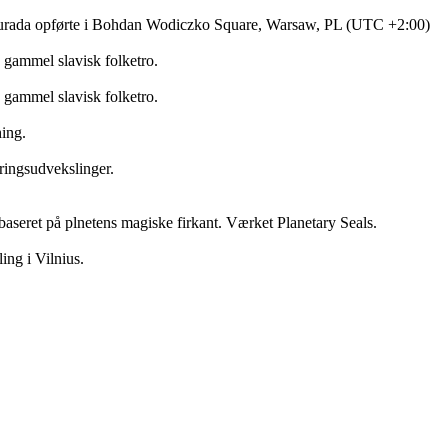
a Zurada opførte i Bohdan Wodiczko Square, Warsaw, PL (UTC +2:00)
 gammel slavisk folketro.
 gammel slavisk folketro.
hing.
ringsudvekslinger.
l baseret på plnetens magiske firkant. Værket Planetary Seals.
ing i Vilnius.