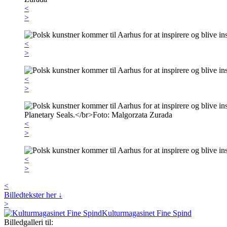
<
>
<
>
<
>
<
>
<
>
<
Billedtekster her ↓
>
Kulturmagasinet Fine Spind
Billedgalleri til: