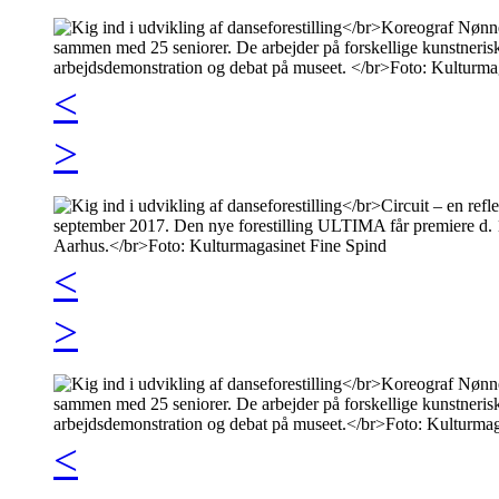
<
>
<
>
<