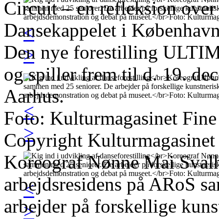
Circuit – en refleksion over
Dansekappelet i København 
<
Den nye forestilling ULTIM
>
og spiller frem til d. 19. 
Aarhus.
<
Foto: Kulturmagasinet Fine
>
Copyright Kulturmagasinet
Koreograf Nønne Mai Svalho
arbejdsresidens på ARoS s
<
arbejder på forskellige kun
>