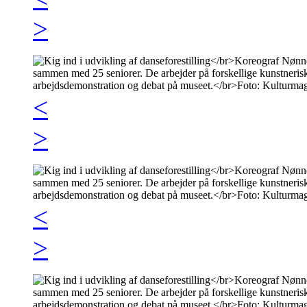
>
<
>
<
>