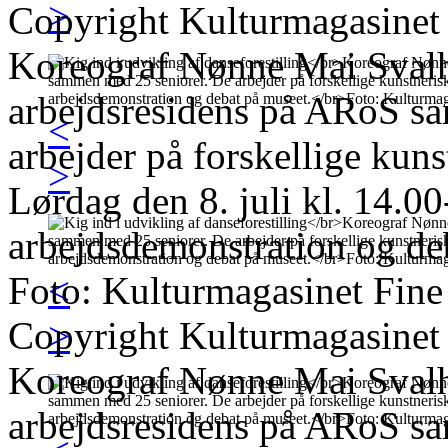
>
Copyright Kulturmagasinet
Koreograf Nønne Mai Svalho
arbejdsresidens på ARoS s
<
arbejder på forskellige kun
>
Lørdag den 8. juli kl. 14.00
arbejdsdemonstration og de
Foto: Kulturmagasinet Fine
<
Copyright Kulturmagasinet
>
Koreograf Nønne Mai Svalho
arbejdsresidens på ARoS s