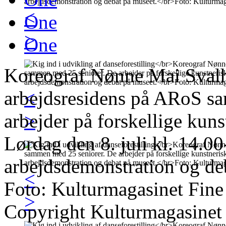
<
One
>
One
Koreograf Nønne Mai Svalho
arbejdsresidens på ARoS s
<
arbejder på forskellige kun
>
Lørdag den 8. juli kl. 14.00
arbejdsdemonstration og de
<
Foto: Kulturmagasinet Fine
>
Copyright Kulturmagasinet