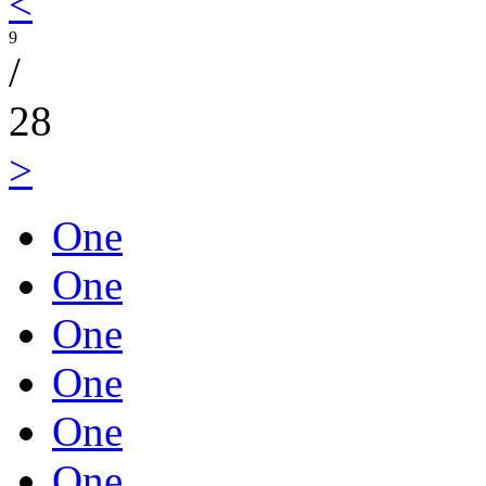
<
9
/
28
>
One
One
One
One
One
One