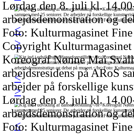
Lørdag den 8. juli kl. 14.00
arbejdsdemonstration og de
<
Foto: Kulturmagasinet Fine
>
Copyright Kulturmagasinet
Koreograf Nønne Mai Svalho
arbejdsresidens på ARoS s
<
arbejder på forskellige kun
>
Lørdag den 8. juli kl. 14.00
arbejdsdemonstration og de
<
Foto: Kulturmagasinet Fine