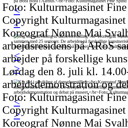
Foto: Kulturmagasinet Fine
<
Copyright Kulturmagasinet
>
Koreograf Nønne Mai Svalho
arbejdsresidens på ARoS s
<
arbejder på forskellige kun
>
Lørdag den 8. juli kl. 14.00
arbejdsdemonstration og de
Foto: Kulturmagasinet Fine
<
Copyright Kulturmagasinet
>
Koreograf Nønne Mai Svalho