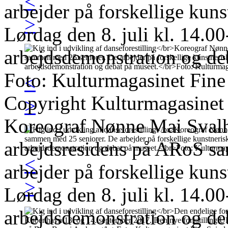
<
arbejder på forskellige kun
>
Lørdag den 8. juli kl. 14.00
arbejdsdemonstration og de
Foto: Kulturmagasinet Fine
<
Copyright Kulturmagasinet
>
Koreograf Nønne Mai Svalho
arbejdsresidens på ARoS s
<
arbejder på forskellige kun
>
Lørdag den 8. juli kl. 14.00
arbejdsdemonstration og de