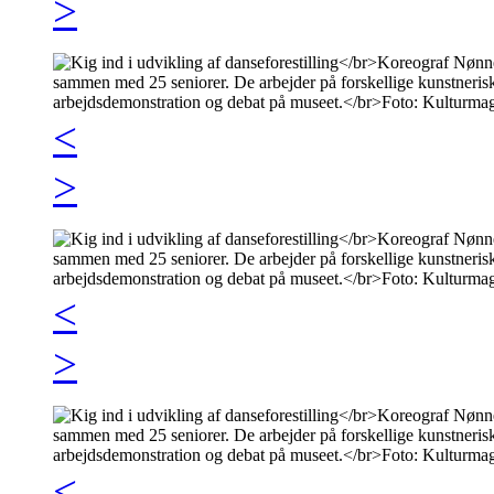
>
<
>
<
>
<