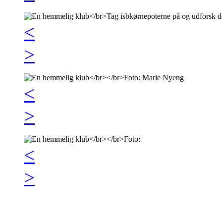
<
>
<
>
<
>