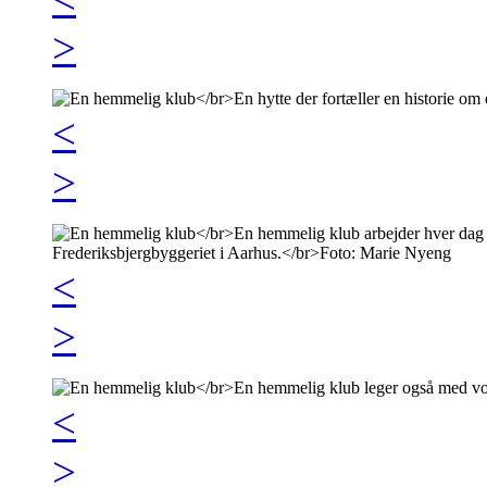
>
<
>
<
>
<
>