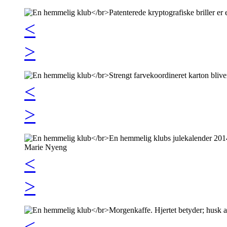
<
>
<
>
<
>
<