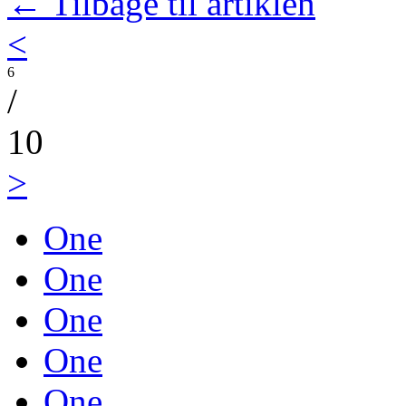
← Tilbage til artiklen
<
6
/
10
>
One
One
One
One
One