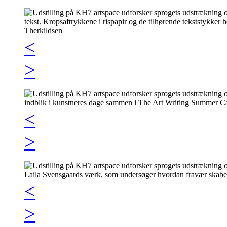
<
>
<
>
<
>