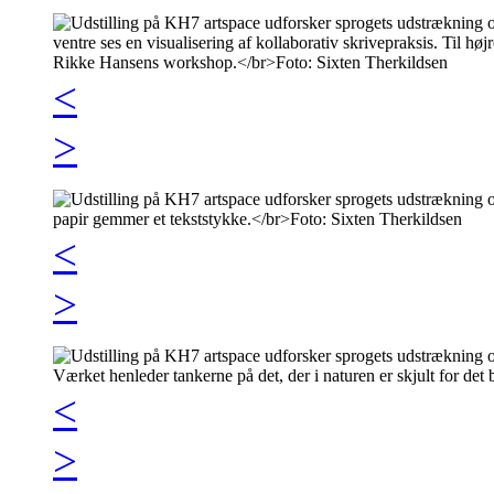
<
>
<
>
<
>