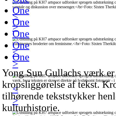
One
<
One
>
One
One
<
One
>
Yong Sun Gullachs værk er
kropsliggørelse af tekst. Kr
<
tilhørende tekststykker hen
>
kulturhistorie.