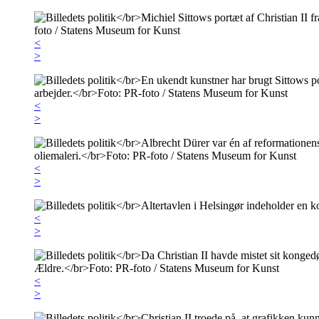
<
>
<
>
<
>
<
>
<
>