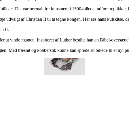
billede. Det var normalt for kunstnere i 1500-tallet at udføre replikker,
e udvalgt af Christian II til at tegne kongen. Her ses hans kulskitse, der
an II.
r at vinde magten. Inspireret af Luther bestilte han en Bibel-oversætt
gten. Med træsnit og kobberstik kunne kan sprede sit billede til et nyt p