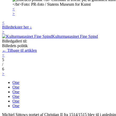
<
>
<
Billedtekster her ↓
>
Kulturmagasinet Fine Spind
Billedgalleri til:
Billedets politik
← Tilbage til artiklen
<
5
/
6
>
One
One
One
One
One
One
Michiel Sittows portæt af Christian II fra 1514/1515 blev til i anledni