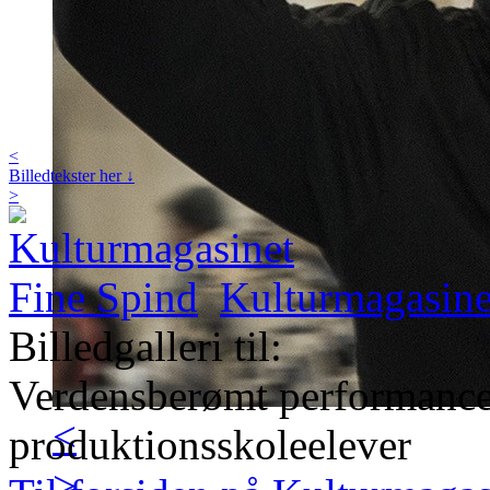
<
Billedtekster her ↓
>
Kulturmagasine
Billedgalleri til:
Verdensberømt performanc
<
produktionsskoleelever
>