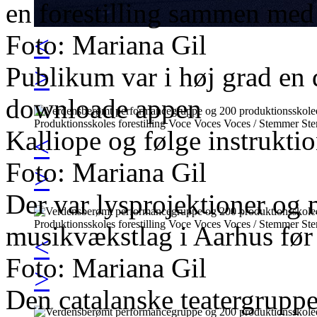
en forestilling sammen med
Foto: Mariana Gil
<
Publikum var i høj grad en d
>
downloade appen
Kalliope og følge instruktio
<
Foto: Mariana Gil
>
Der var lysprojektioner og 
musikvækstlag i Aarhus før o
<
Foto: Mariana Gil
>
Den catalanske teatergrupp