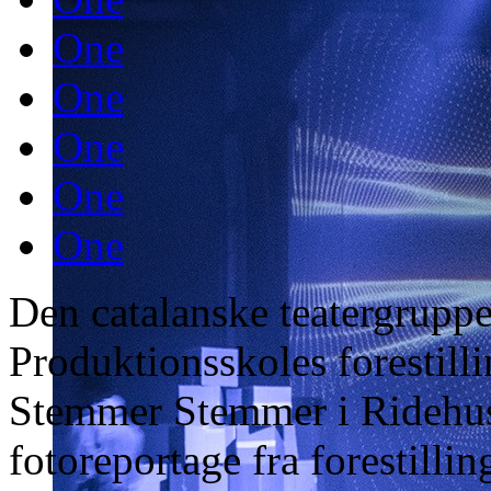
One
One
One
One
One
Den catalanske teatergrupp
Produktionsskoles forestil
Stemmer Stemmer i Ridehuse
fotoreportage fra forestilli