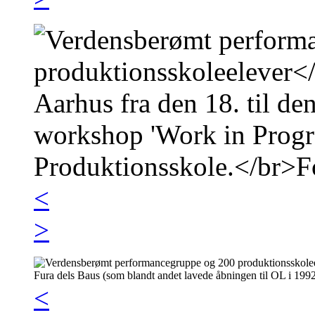
<
>
<