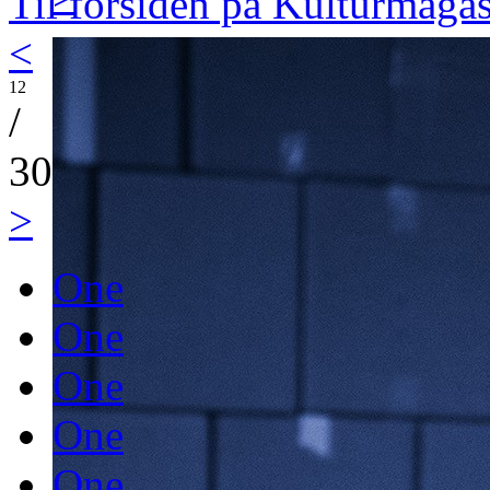
Til forsiden på Kulturmaga
<
12
/
30
>
One
One
One
One
One