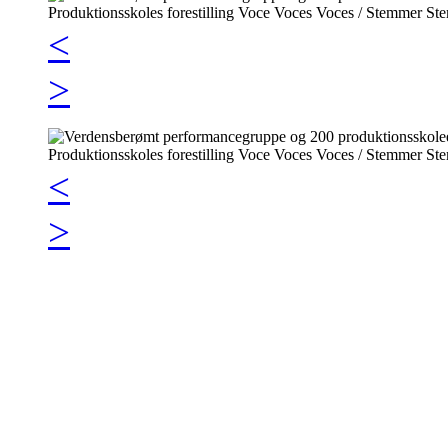
<
>
<
>