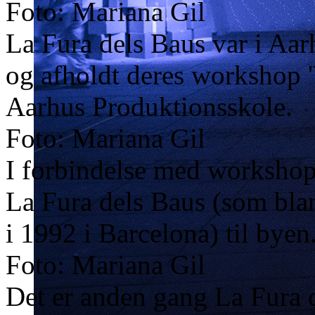
Foto: Mariana Gil
La Fura dels Baus var i Aarh
og afholdt deres workshop 
Aarhus Produktionsskole.
Foto: Mariana Gil
I forbindelse med workshopp
La Fura dels Baus (som bla
i 1992 i Barcelona) til byen
Foto: Mariana Gil
Det er anden gang La Fura d