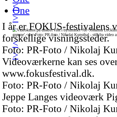
<
One
>
I år er FOKUS-festivalens v
forskellige visningssteder.
<
Foto: PR-Foto / Nikolaj Ku
>
Videoværkerne kan ses over
www.fokusfestival.dk.
Foto: PR-Foto / Nikolaj Ku
Jeppe Langes videoværk Pig
Foto: PR-Foto / Nikolaj Ku