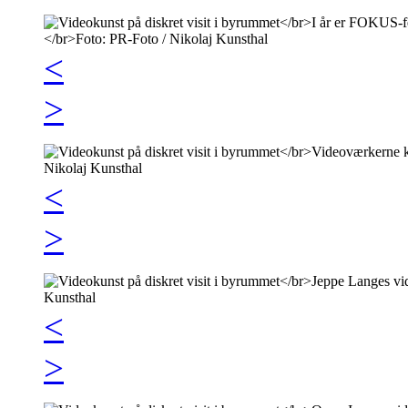
<
>
<
>
<
>