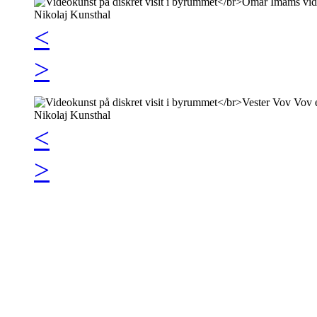
<
>
<
>