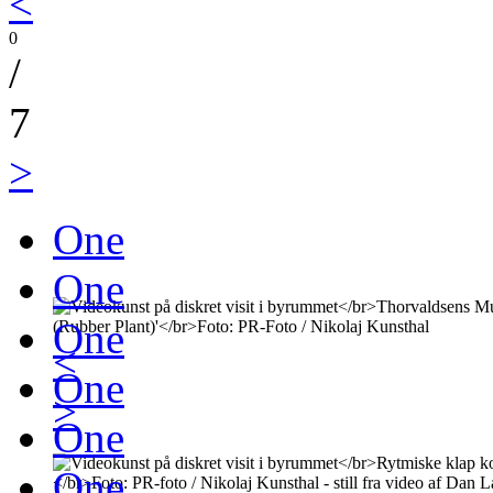
<
0
/
7
>
One
One
One
<
One
>
One
One