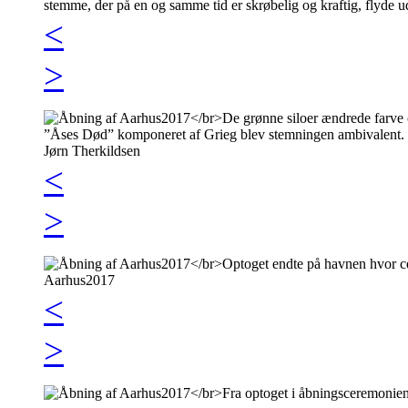
<
>
<
>
<
>