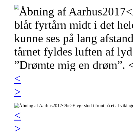
<
>
<
>