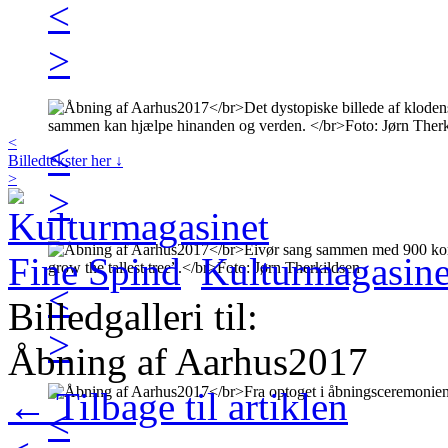
<
>
<
<
Billedtekster her ↓
>
>
Kulturmagasine
<
Billedgalleri til:
>
Åbning af Aarhus2017
← Tilbage til artiklen
<