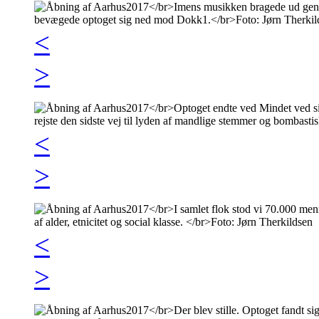
<
>
<
>
<
>