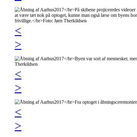
<
>
<
>
<
>