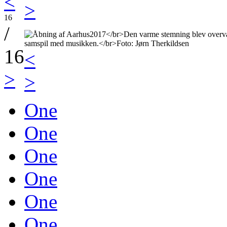
<
>
16
/
16
<
>
>
One
One
One
One
One
One