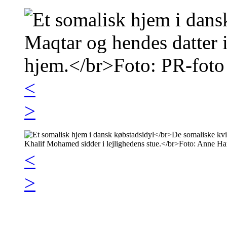
<
>
<
>