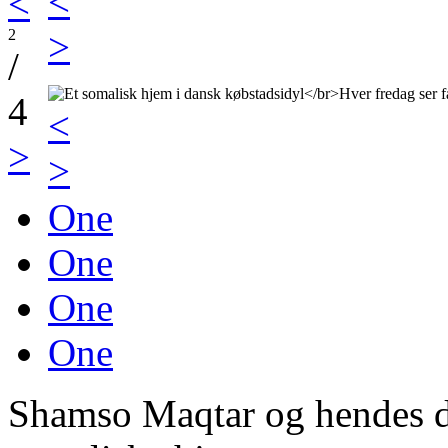
<
<
>
2
/
4
<
>
>
One
One
One
One
Shamso Maqtar og hendes dat