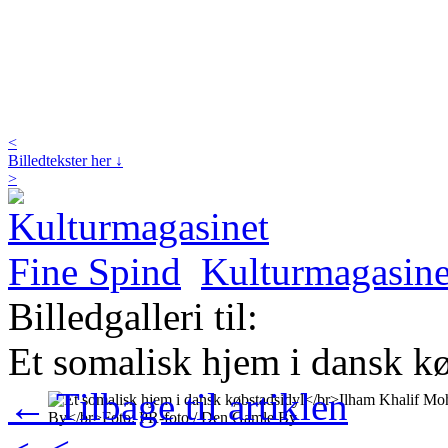
<
Billedtekster her ↓
>
Kulturmagasine
Billedgalleri til:
Et somalisk hjem i dansk k
← Tilbage til artiklen