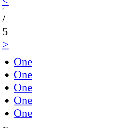
<
4
/
5
>
One
One
One
One
One