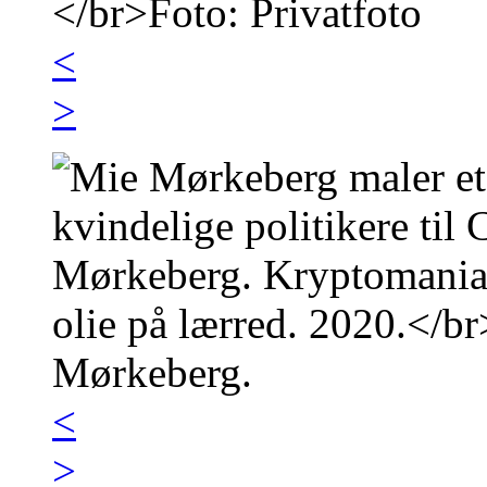
<
>
<
>