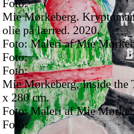
Foto:
Mie Mørkeberg. Kryptoman
olie på lærred. 2020.
Foto: Maleri af Mie Mørkeb
Foto:
Foto:
Mie Mørkeberg, Inside the T
x 280 cm.
Foto: Maleri af Mie Mørkeb
Foto: