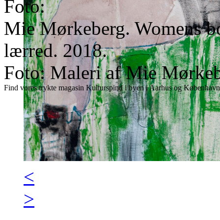
Foto:
Mie Mørkeberg. Womens box
lærred. 2018.
Foto: Maleri af Mie Mørkeb
Find vores trykte magasin Kulturspind i byen i Aarhus og København
<
>