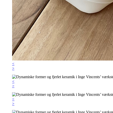
<
>
<
>
<
>