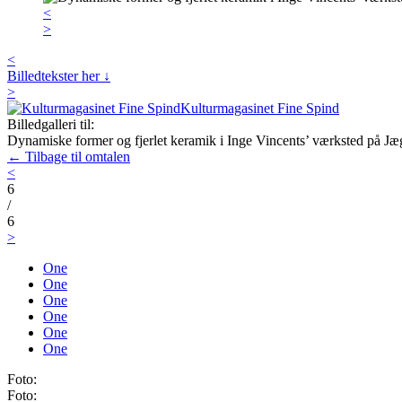
<
>
<
Billedtekster her ↓
>
Kulturmagasinet Fine Spind
Billedgalleri til:
Dynamiske former og fjerlet keramik i Inge Vincents’ værksted på J
← Tilbage til omtalen
<
6
/
6
>
One
One
One
One
One
One
Foto:
Foto: