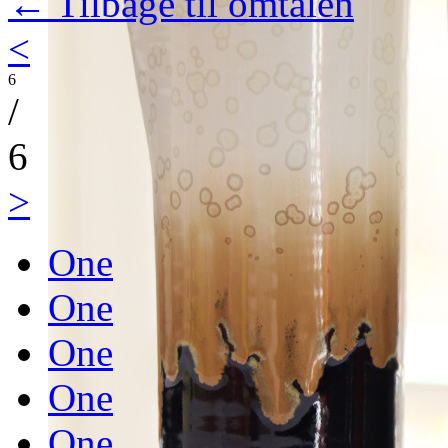
← Tilbage til omtalen
<
6
/
6
>
One
One
One
One
One