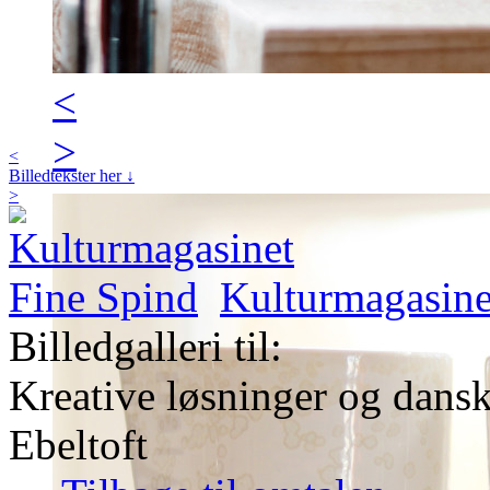
<
>
<
Billedtekster her ↓
>
Kulturmagasine
Billedgalleri til:
Kreative løsninger og dans
Ebeltoft