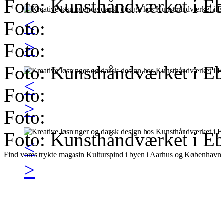
Foto: Kunsthåndværket i Eb
<
Foto:
>
Foto:
Foto: Kunsthåndværket i Eb
<
Foto:
>
Foto:
Foto: Kunsthåndværket i Eb
<
Find vores trykte magasin Kulturspind i byen i Aarhus og København
>