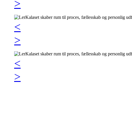
>
<
>
<
>