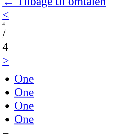
← Tilbage til omtalen
<
4
/
4
>
One
One
One
One