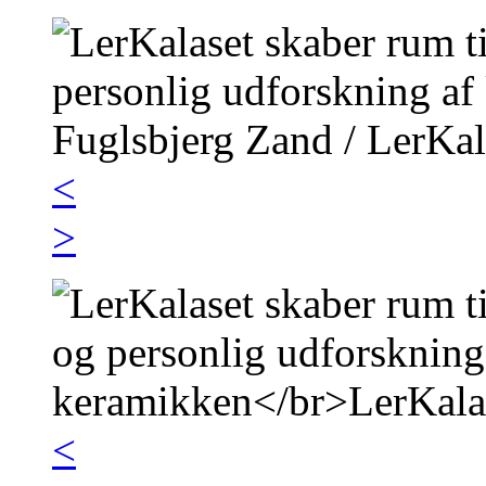
<
>
<