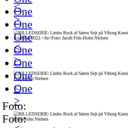
<
One
>
One
One
<
One
>
One
One
<
One
>
Foto:
Foto: