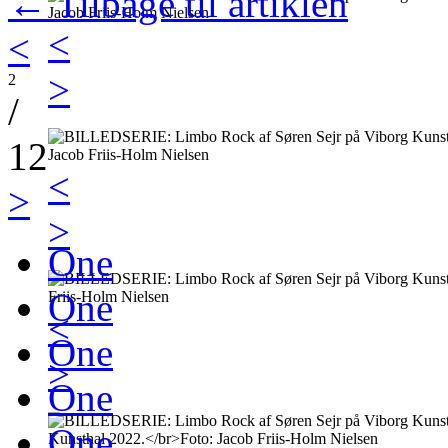
← Tilbage til artiklen
<
<
>
2
/
12
<
>
>
One
One
<
One
>
One
One