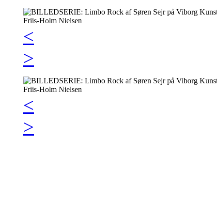
<
>
<
>