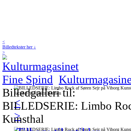
<
Billedtekster her ↓
>
Kulturmagasine
Billedgalleri til:
<
BILLEDSERIE: Limbo Rock 
>
Kunsthal