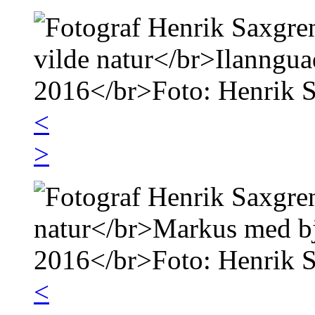
<
>
<