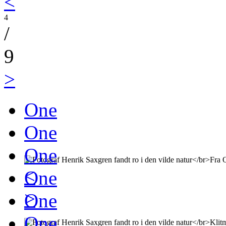
<
4
/
9
>
One
One
One
<
One
>
One
One