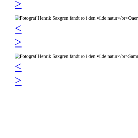
>
<
>
<
>