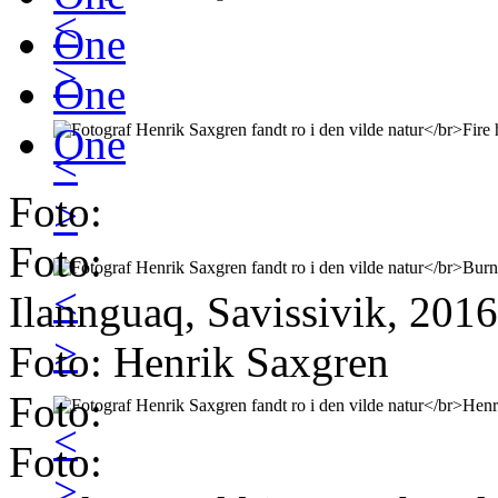
<
One
>
One
One
<
Foto:
>
Foto:
<
Ilannguaq, Savissivik, 2016
>
Foto: Henrik Saxgren
Foto:
<
Foto:
>