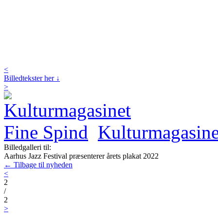
<
Billedtekster her ↓
>
Kulturmagasine
Billedgalleri til:
Aarhus Jazz Festival præsenterer årets plakat 2022
← Tilbage til nyheden
<
2
/
2
>