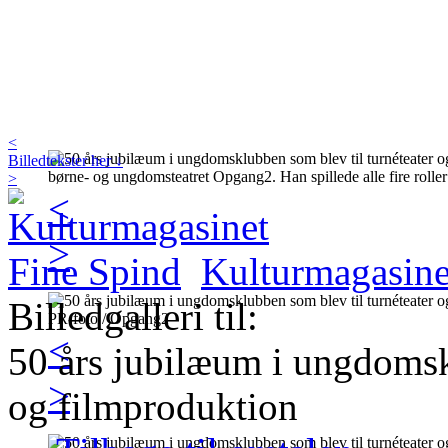
<
Billedtekster her ↓
>
<
>
Kulturmagasine
Billedgalleri til:
<
50 års jubilæum i ungdomsk
>
og filmproduktion