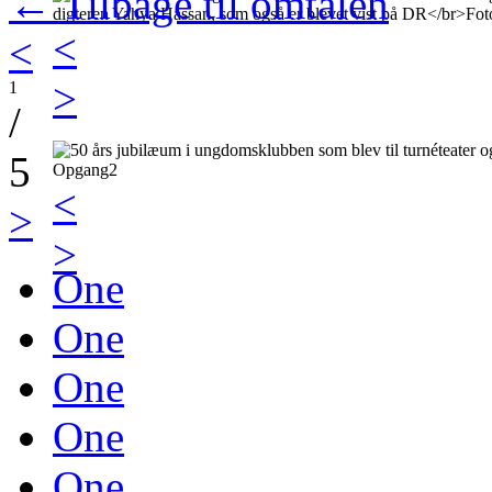
← Tilbage til omtalen
<
<
>
1
/
5
<
>
>
One
One
One
One
One