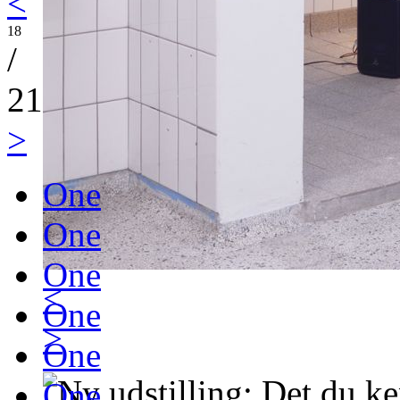
<
18
/
21
>
One
One
One
<
One
>
One
One