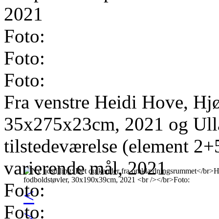
2021
Foto:
Foto:
Foto:
Fra venstre Heidi Hove, Hjørn
35x275x23cm, 2021 og Ulla 
tilstedeværelse (element 2+
varierende mål, 2021
Foto:
<
Foto:
>