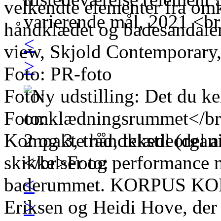
velkendte elementer fra o
håndklædet og badesandaler
<
view, Skjold Contemporary
>
Foto: PR-foto
Foto:
Foto:
Kompakte håndklædeorgan
skikkelser og performance m
baderummet. KORPUS KOMP
<
Eriksen og Heidi Hove, der
>