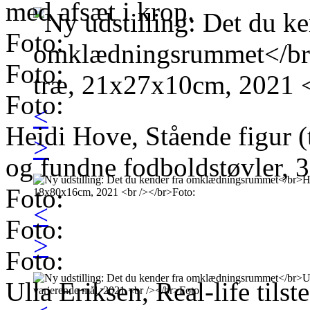
med afsæt i krop.
Foto:
Foto:
Foto:
<
Heidi Hove, Stående figur (t
>
og fundne fodboldstøvler,
Foto:
<
Foto:
>
Foto:
Ulla Eriksen, Real-life tils