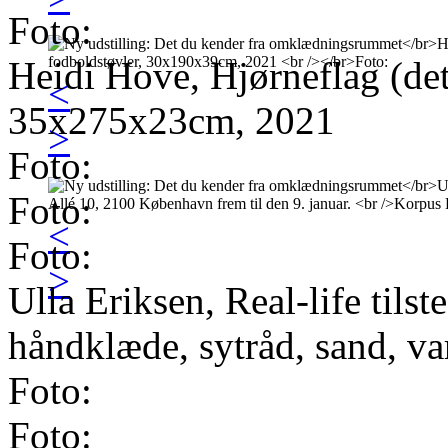
Foto:
Heidi Hove, Hjørneflag (detal
<
35x275x23cm, 2021
>
Foto:
Foto:
<
Foto:
>
Ulla Eriksen, Real-life tils
håndklæde, sytråd, sand, va
Foto:
Foto: