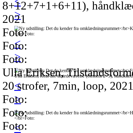
<
8+12+7+1+6+11), håndklæde,
>
2021
Foto:
<
Foto:
>
Foto:
Ulla Eriksen, Tilstandsforme
<
20 strofer, 7min, loop, 202
>
Foto:
Foto:
Foto:
<