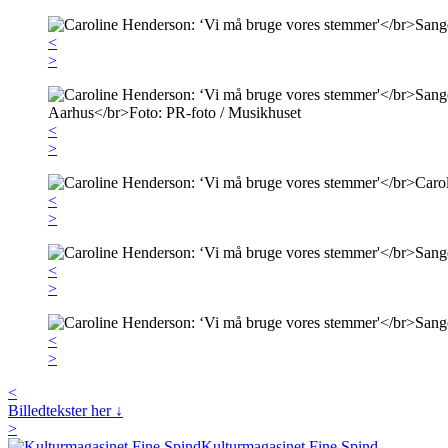
<
>
<
>
<
>
<
>
<
>
<
Billedtekster her ↓
>
Kulturmagasinet Fine Spind