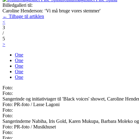
Billedgalleri til:
Caroline Henderson: ‘Vi må bruge vores stemmer'
← Tilbage til artiklen
<
3
/
5
>
One
One
One
One
One
Foto:
Foto:
Sangerinde og initiativtager til 'Black voices' showet, Caroline Hende
Foto: PR-foto / Lasse Lagoni
Foto:
Foto:
Sangerinderne Nabiha, Iris Gold, Karen Mukupa, Barbara Moleko og 
Foto: PR-foto / Musikhuset
Foto:
Foto: