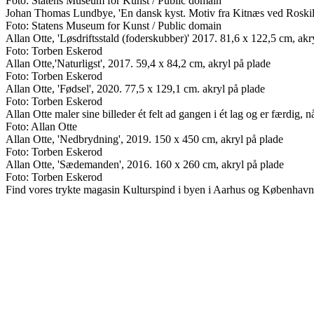
Foto: Statens Museum for Kunst / Public domain
Johan Thomas Lundbye, 'En dansk kyst. Motiv fra Kitnæs ved Roskil
Foto: Statens Museum for Kunst / Public domain
Allan Otte, 'Løsdriftsstald (foderskubber)' 2017. 81,6 x 122,5 cm, akry
Foto: Torben Eskerod
Allan Otte,'Naturligst', 2017. 59,4 x 84,2 cm, akryl på plade
Foto: Torben Eskerod
Allan Otte, 'Fødsel', 2020. 77,5 x 129,1 cm. akryl på plade
Foto: Torben Eskerod
Allan Otte maler sine billeder ét felt ad gangen i ét lag og er færdig, når
Foto: Allan Otte
Allan Otte, 'Nedbrydning', 2019. 150 x 450 cm, akryl på plade
Foto: Torben Eskerod
Allan Otte, 'Sædemanden', 2016. 160 x 260 cm, akryl på plade
Foto: Torben Eskerod
Find vores trykte magasin Kulturspind i byen i Aarhus og København