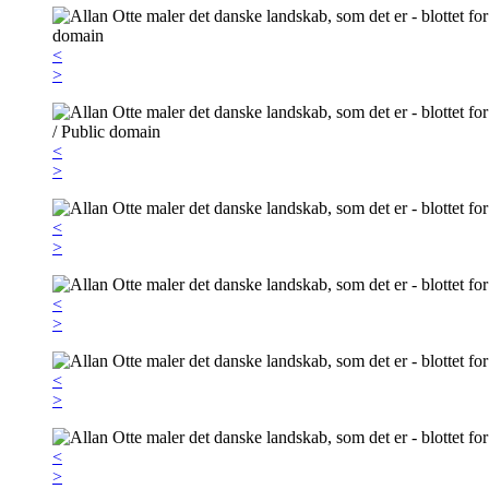
<
>
<
>
<
>
<
>
<
>
<
>