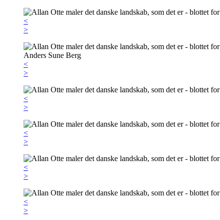
<
>
<
>
<
>
<
>
<
>
<
>