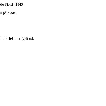
de Fjord', 1843
l på plade
 alle felter er fyldt ud.