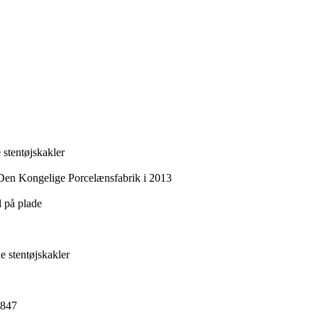
 stentøjskakler
 Den Kongelige Porcelænsfabrik i 2013
 på plade
e stentøjskakler
1847