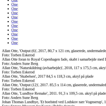
One
One
One
One
One
One
One
One
One
One
One
Allan Otte, 'Output (6)', 2017, 80,7 x 121 cm, glaserede, undermalede
Foto: Torben Eskerod
Allan Otte foran to Royal Copenhagen fade, skabt i samarbejde med
Foto: Anders Sune Berg
Allan Otte, 'Naturskildring (avlsarbejde)', 2018, 117 x 175,5 cm, akryl
Foto: Torben Eskerod
Allan Otte, 'Skabelsen', 2017 84,5 x 118,3 cm, akryl på plade
Foto: Torben Eskerod
Allan Otte, 'Output (12)', 2017. 85,5 x 114 cm, glaserede, undermaled
Foto: Torben Eskerod
Allan Otte, 'Lundbye Remake', 2011. 91,3 x 109,5 cm. akryl på plade
Foto: Anders Sune Berg
Johan Thomas Lundbye, 'Et boelsted ved Lodskov nær Vognserup', 