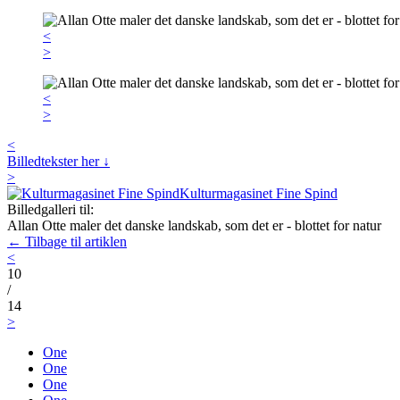
<
>
<
>
<
Billedtekster her ↓
>
Kulturmagasinet Fine Spind
Billedgalleri til:
Allan Otte maler det danske landskab, som det er - blottet for natur
← Tilbage til artiklen
<
10
/
14
>
One
One
One