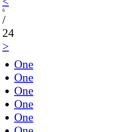
<
6
/
24
>
One
One
One
One
One
One