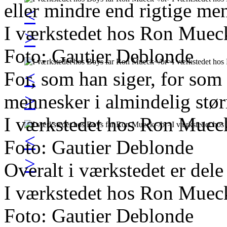
eller mindre end rigtige me
<
I værkstedet hos Ron Muec
>
Foto: Gautier Deblonde
<
For, som han siger, for som 
>
mennesker i almindelig størr
I værkstedet hos Ron Muec
<
Foto: Gautier Deblonde
>
Overalt i værkstedet er dele 
I værkstedet hos Ron Muec
Foto: Gautier Deblonde