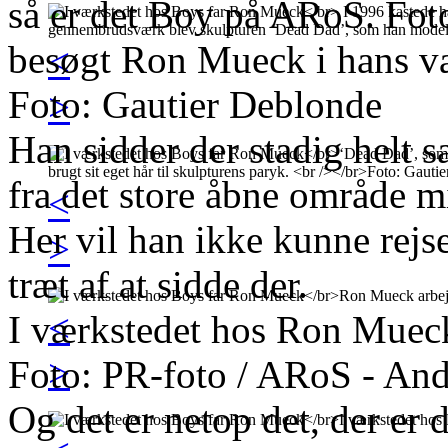
så er det Boy på ARoS. Fot
besøgt Ron Mueck i hans v
<
Foto: Gautier Deblonde
>
Han sidder der stadig helt s
fra det store åbne område mid
<
Her vil han ikke kunne rejse
>
træt af at sidde der.
<
I værkstedet hos Ron Muec
>
Foto: PR-foto / ARoS - An
Og det er netop det, der er 