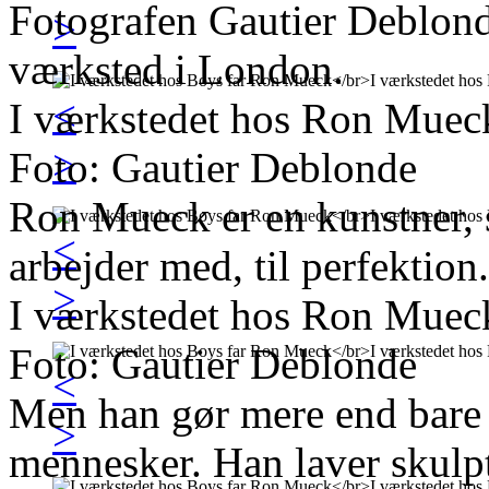
Fotografen Gautier Deblon
>
værksted i London.
<
I værkstedet hos Ron Muec
>
Foto: Gautier Deblonde
Ron Mueck er en kunstner, 
<
arbejder med, til perfektion.
>
I værkstedet hos Ron Muec
Foto: Gautier Deblonde
<
Men han gør mere end bare 
>
mennesker. Han laver skulptu