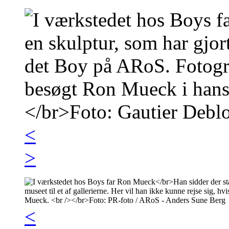
<
>
<