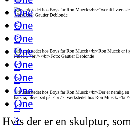
One
<
One
>
One
One
One
<
One
>
One
One
<
>
Hvis der er en skulptur, so