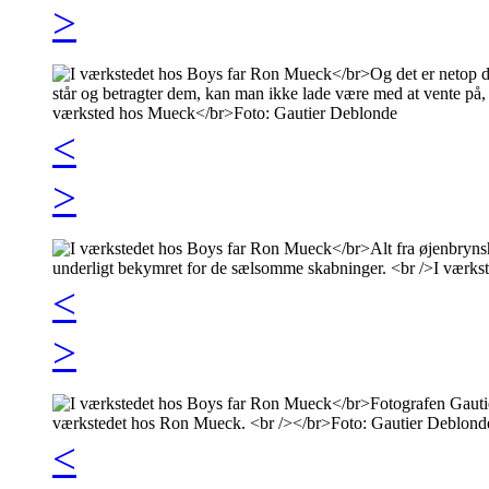
>
<
>
<
>
<