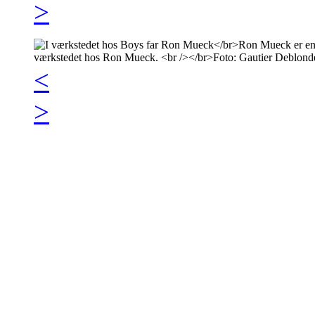
>
<
>