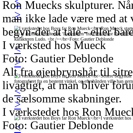
<
Ron Muecks skulpturer. Når
>
man ikke lade være med at ve
begyn-der at tale - eller bare
I værksted hos Mueck
<
Foto: Gautier Deblonde
>
Alt fra øjenbrynshår til sit
livagtigt, at man bliver for
<
de sælsomme skabninger.
>
I værkstedet hos Ron Muec
Foto: Gautier Deblonde
<