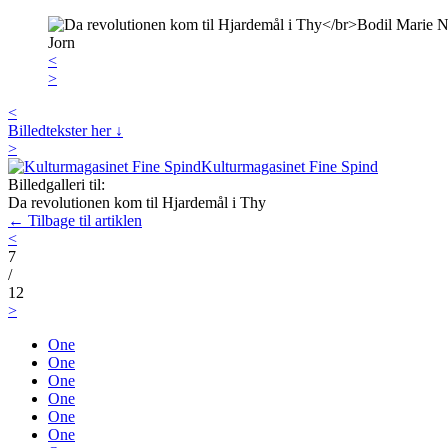
<
>
<
Billedtekster her ↓
>
Kulturmagasinet Fine Spind
Billedgalleri til:
Da revolutionen kom til Hjardemål i Thy
← Tilbage til artiklen
<
7
/
12
>
One
One
One
One
One
One