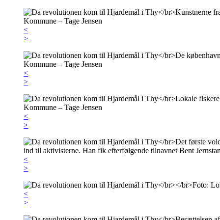
<
>
<
>
<
>
<
>
<
>