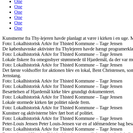
One
One
One
One
One
One
Kunstnerne fra Thy-lejeren havde planlagt at være i kirken i en uge. M
Foto: Lokalhistorisk Arkiv for Thisted Kommune – Tage Jensen
De københavnske aktivister fra Thylejeren havde hængt programerklær
Foto: Lokalhistorisk Arkiv for Thisted Kommune – Tage Jensen
Lokale fiskere fra omegnsbyer strømmede til Hjardemål, da der var mul
Foto: Lokalhistorisk Arkiv for Thisted Kommune – Tage Jensen
Det første voldsoffer for aktionen blev en lokal, Bent Christensen, som
Jernstang.
Foto: Lokalhistorisk Arkiv for Thisted Kommune – Tage Jensen
Foto: Lokalhistorisk Arkiv for Thisted Kommune – Tage Jensen
Besættelsen af Hjardemål kirke blev grundigt dokumenteret.
Foto: Lokalhistorisk Arkiv for Thisted Kommune – Tage Jensen
Lokale stormede kirken før politiet nåede frem.
Foto: Lokalhistorisk Arkiv for Thisted Kommune – Tage Jensen
Kunstner og aktivisterne blev ført bort af politiet.
Foto: Lokalhistorisk Arkiv for Thisted Kommune – Tage Jensen
Peter-Louis Jensen Peter Louis-Jensen var en af idémændene bag be
Foto: Lokalhistorisk Arkiv for Thisted Kommune – Tage Jensen