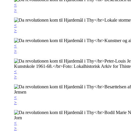
<
>
<
>
<
>
<
>
<
>
<
>