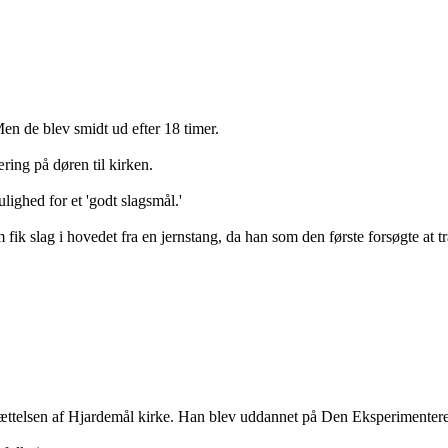
en de blev smidt ud efter 18 timer.
ing på døren til kirken.
ighed for et 'godt slagsmål.'
 fik slag i hovedet fra en jernstang, da han som den første forsøgte at tr
sættelsen af Hjardemål kirke. Han blev uddannet på Den Eksperimente