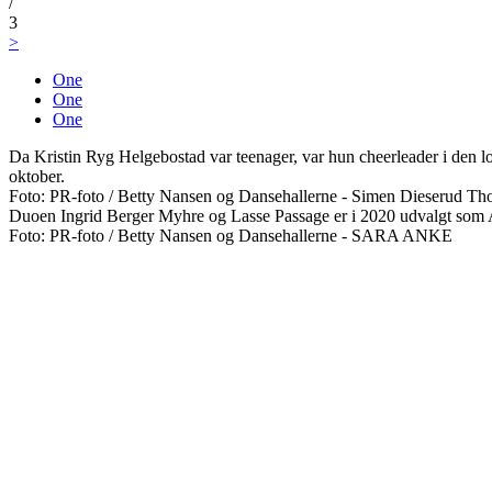
/
3
>
One
One
One
Da Kristin Ryg Helgebostad var teenager, var hun cheerleader i den 
oktober.
Foto: PR-foto / Betty Nansen og Dansehallerne - Simen Dieserud Tho
Duoen Ingrid Berger Myhre og Lasse Passage er i 2020 udvalgt som 
Foto: PR-foto / Betty Nansen og Dansehallerne - SARA ANKE