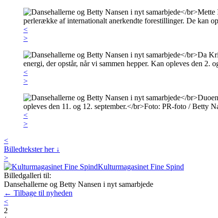
<
>
<
>
<
>
<
Billedtekster her ↓
>
Kulturmagasinet Fine Spind
Billedgalleri til:
Dansehallerne og Betty Nansen i nyt samarbjede
← Tilbage til nyheden
<
2