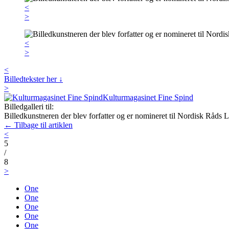
<
>
<
>
<
Billedtekster her ↓
>
Kulturmagasinet Fine Spind
Billedgalleri til:
Billedkunstneren der blev forfatter og er nomineret til Nordisk Råds Li
← Tilbage til artiklen
<
5
/
8
>
One
One
One
One
One