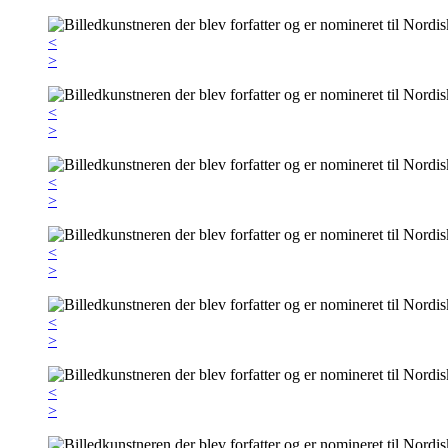
<
>
<
>
<
>
<
>
<
>
<
>