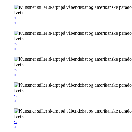
<
>
<
>
<
>
<
>
<
>