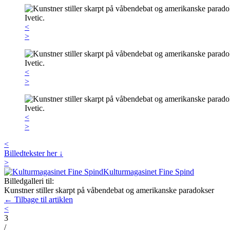
<
>
<
>
<
>
<
Billedtekster her ↓
>
Kulturmagasinet Fine Spind
Billedgalleri til:
Kunstner stiller skarpt på våbendebat og amerikanske paradokser
← Tilbage til artiklen
<
3
/