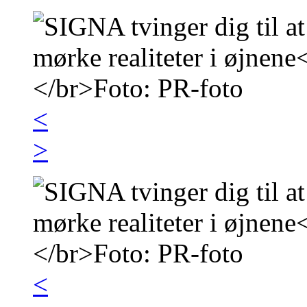
<
>
<