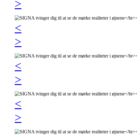
>
<
>
<
>
<
>