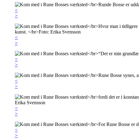
<
>
<
>
<
>
<
>
<
>
<
>