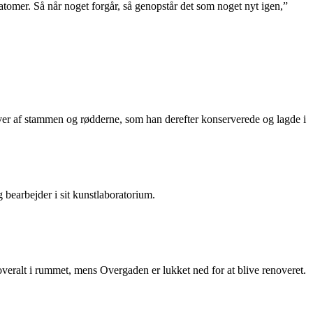
tomer. Så når noget forgår, så genopstår det som noget nyt igen,”
iver af stammen og rødderne, som han derefter konserverede og lagde i
bearbejder i sit kunstlaboratorium.
overalt i rummet, mens Overgaden er lukket ned for at blive renoveret.