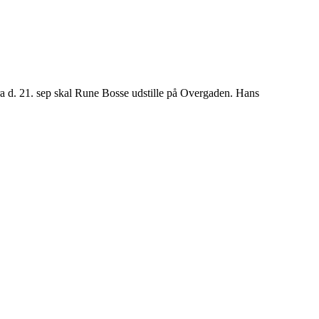
Fra d. 21. sep skal Rune Bosse udstille på Overgaden. Hans