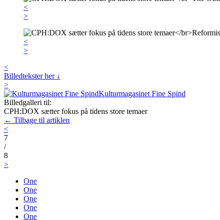
<
>
<
>
<
Billedtekster her ↓
>
Kulturmagasinet Fine Spind
Billedgalleri til:
CPH:DOX sætter fokus på tidens store temaer
← Tilbage til artiklen
<
7
/
8
>
One
One
One
One
One