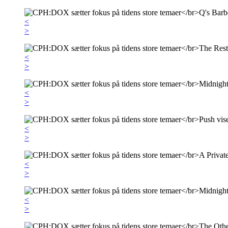
<
>
<
>
<
>
<
>
<
>
<
>