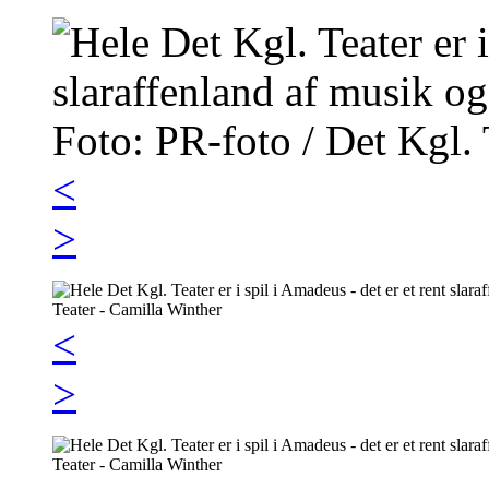
<
>
<
>