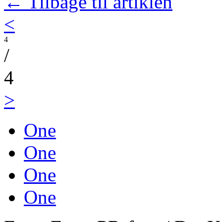
← Tilbage til artiklen
<
4
/
4
>
One
One
One
One