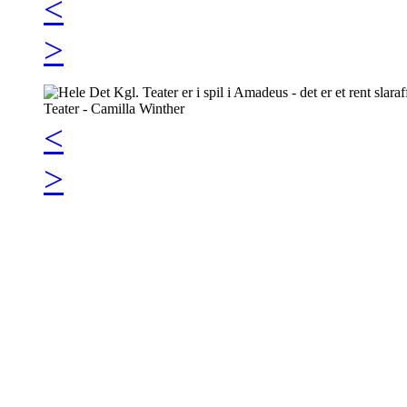
<
>
<
>