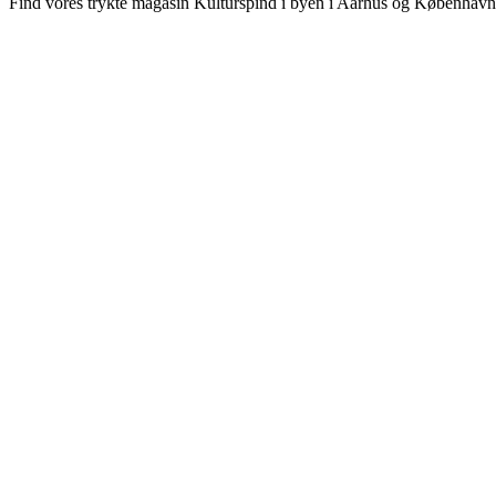
Find vores trykte magasin Kulturspind i byen i Aarhus og København