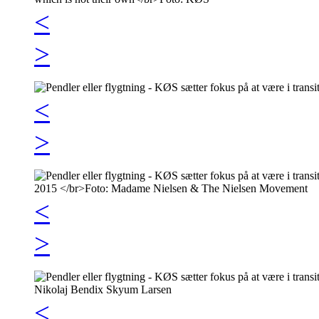
<
>
<
>
<
>
<