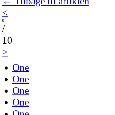
← Tilbage til artiklen
<
0
/
10
>
One
One
One
One
One