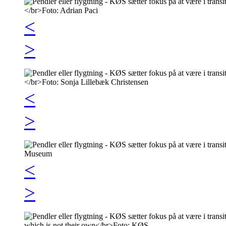
<
>
<
>
<
>