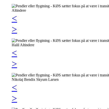
<
>
<
>
<
>