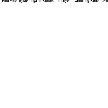
Find vores trykte magasin Kulturspind i byen i Aarhus og København