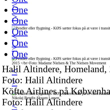
<
One
>
One
One
<
One
>
One
Halil Altindere, Homeland, 2
<
Foto: Halil Altindere
>
Köfte Airlines på Købvenh
Foto: Halil Altindere
<