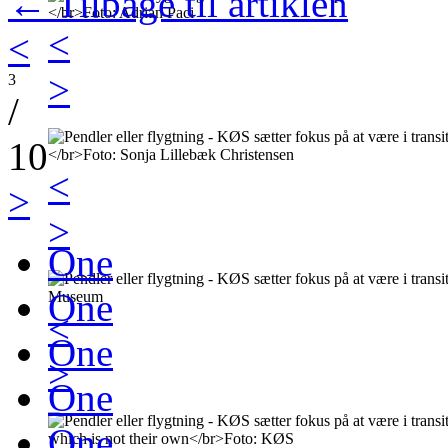
← Tilbage til artiklen
<
<
>
3
/
10
<
>
>
One
One
<
One
>
One
One