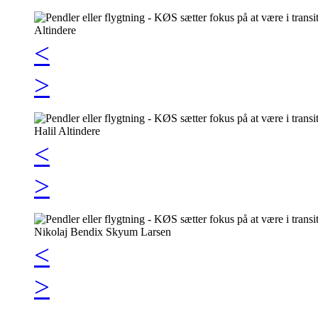
<
>
<
>
<
>