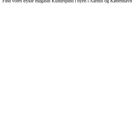
Find vores trykte magasin Kulturspind i byen i Aarhus og København