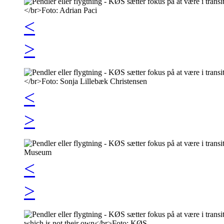
<
>
<
>
<
>