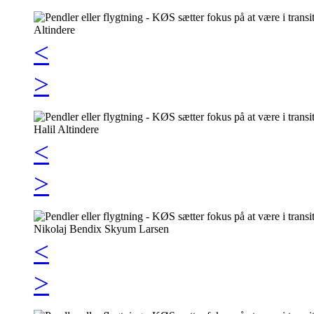
<
>
<
>
<
>