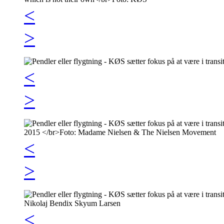
<
>
<
>
<
>
<