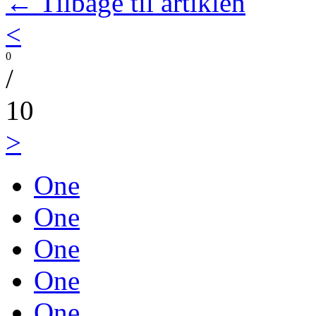
← Tilbage til artiklen
<
0
/
10
>
One
One
One
One
One