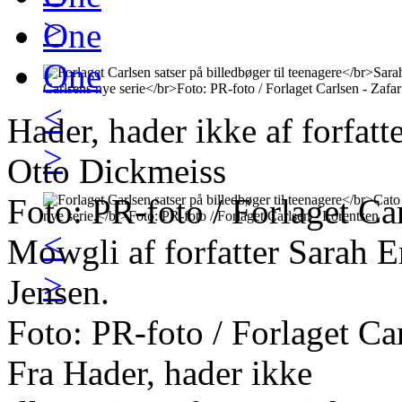
>
One
One
<
Hader, hader ikke af forfatt
>
Otto Dickmeiss
Foto: PR-foto / Forlaget Ca
<
Mowgli af forfatter Sarah E
>
Jensen.
Foto: PR-foto / Forlaget Ca
Fra Hader, hader ikke