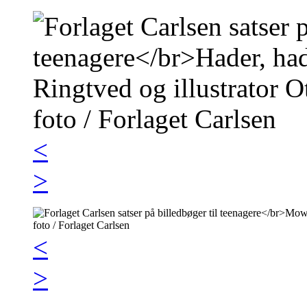
<
>
<
>