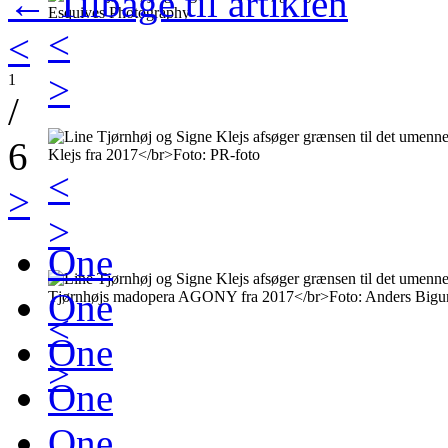
← Tilbage til artiklen
<
<
>
1
/
6
<
>
>
One
One
<
One
>
One
One