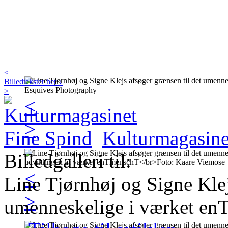
<
Billedtekster her ↓
>
<
>
Kulturmagasine
Billedgalleri til:
<
Line Tjørnhøj og Signe Klej
>
umenneskelige i værket e