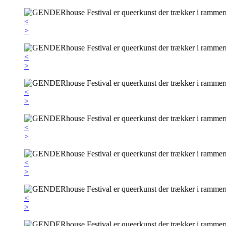
<
>
<
>
<
>
<
>
<
>
<
>