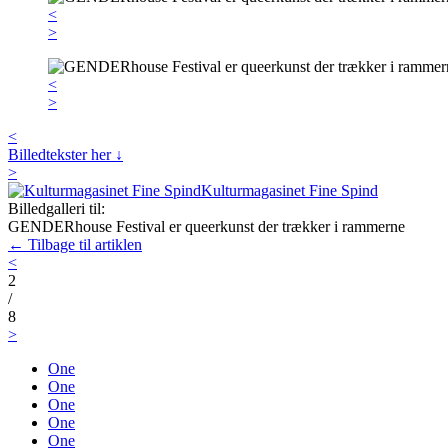
<
>
<
>
<
Billedtekster her ↓
>
Kulturmagasinet Fine Spind
Billedgalleri til:
GENDERhouse Festival er queerkunst der trækker i rammerne
← Tilbage til artiklen
<
2
/
8
>
One
One
One
One
One