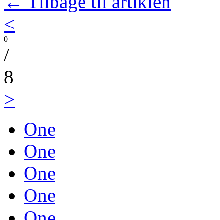
← Tilbage til artiklen
<
0
/
8
>
One
One
One
One
One