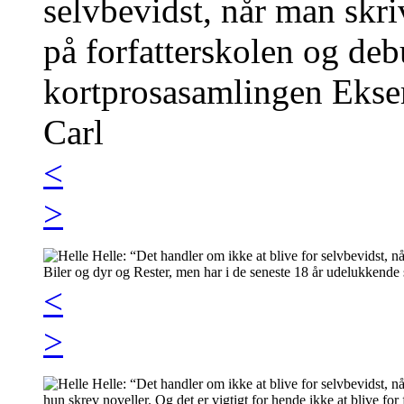
<
>
<
>