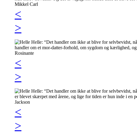
<
>
<
>
<
>