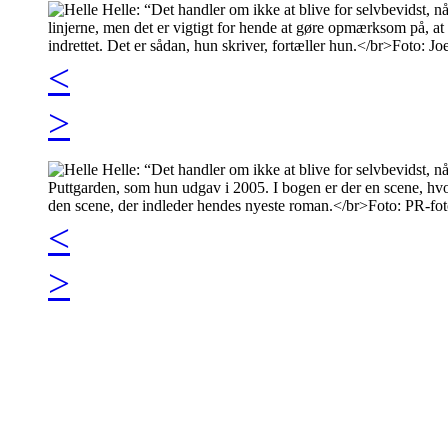
<
>
<
>