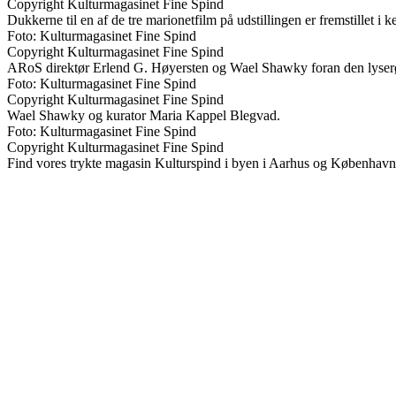
Copyright Kulturmagasinet Fine Spind
Dukkerne til en af de tre marionetfilm på udstillingen er fremstillet i k
Foto: Kulturmagasinet Fine Spind
Copyright Kulturmagasinet Fine Spind
ARoS direktør Erlend G. Høyersten og Wael Shawky foran den lyserø
Foto: Kulturmagasinet Fine Spind
Copyright Kulturmagasinet Fine Spind
Wael Shawky og kurator Maria Kappel Blegvad.
Foto: Kulturmagasinet Fine Spind
Copyright Kulturmagasinet Fine Spind
Find vores trykte magasin Kulturspind i byen i Aarhus og København