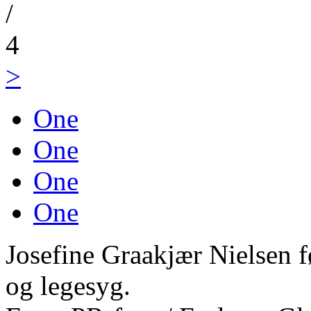
/
4
>
One
One
One
One
Josefine Graakjær Nielsen 
og legesyg.