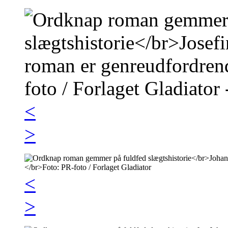
<
>
<
>