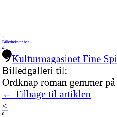
<
Billedtekster her ↓
>
Kulturmagasinet Fine Sp
Billedgalleri til:
Ordknap roman gemmer på f
← Tilbage til artiklen
<
0