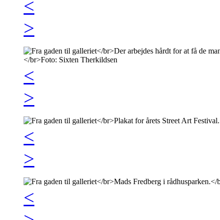
<
>
<
>
<
>
<
>