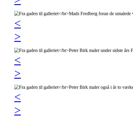
<
>
<
>
<
>