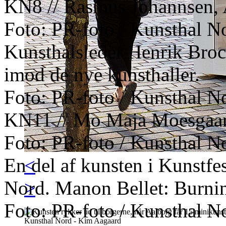
KN8 // Rasmus Johannsen, 
Foto: PR-foto / Kunsthal N
Kunsthalsleder Henrik Broch
imod de nye kunsthaller.
Foto: PR-foto / Kunsthal N
KN11 // Mo Maja Moesgaar
Foto: PR-foto / Kunsthal N
En del af kunsten i Kunstfe
<
Nord. Manon Bellet: Burni
>
Foto: PR-foto / Kunsthal N