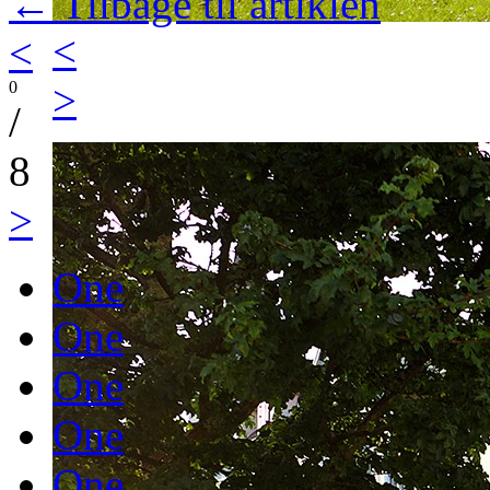
← Tilbage til artiklen
<
<
>
0
/
8
>
One
One
One
One
One