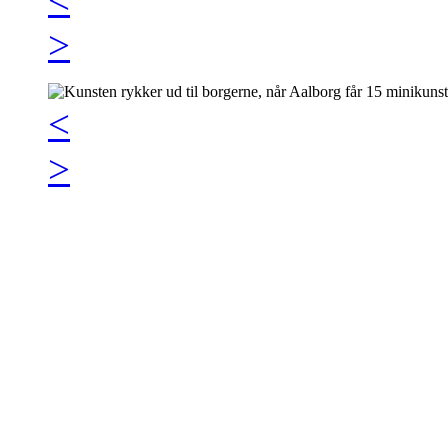
>
<
>