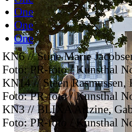
One
One
One
KN6 // Stine Marie Jacobs
Foto: PR-foto / Kunsthal N
KN14 // Steen Rasmussen, 
Foto: PR-foto / Kunsthal N
KN3 // BLIXA Artzine, Gab
Foto: PR-foto / Kunsthal N