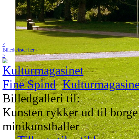
<
Billedtekster her ↓
>
Kulturmagasine
Billedgalleri til:
Kunsten rykker ud til borge
minikunsthaller